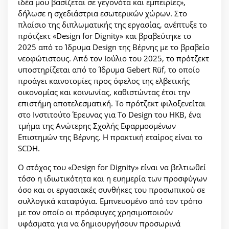
ιδέα μου βασίζεται σε γεγονότα και εμπειρίες»,
δήλωσε η σχεδιάστρια εσωτερικών χώρων. Στο
πλαίσιο της διπλωματικής της εργασίας, ανέπτυξε το
πρότζεκτ «Design for Dignity» και βραβεύτηκε το
2025 από το Ίδρυμα Design της Βέρνης με το βραβείο
νεοφώτιστους. Από τον Ιούλιο του 2025, το πρότζεκτ
υποστηρίζεται από το Ίδρυμα Gebert Rüf, το οποίο
προάγει καινοτομίες προς όφελος της ελβετικής
οικονομίας και κοινωνίας, καθιστώντας έτσι την
επιστήμη αποτελεσματική. Το πρότζεκτ φιλοξενείται
στο Ινστιτούτο Έρευνας για Το Design του HKB, ένα
τμήμα της Ανώτερης Σχολής Εφαρμοσμένων
Επιστημών της Βέρνης. Η πρακτική εταίρος είναι το
SCDH.
Ο στόχος του «Design for Dignity» είναι να βελτιωθεί
τόσο η ιδιωτικότητα και η ευημερία των προσφύγων
όσο και οι εργασιακές συνθήκες του προσωπικού σε
συλλογικά καταφύγια. Εμπνευσμένο από τον τρόπο
με τον οποίο οι πρόσφυγες χρησιμοποιούν
υφάσματα για να δημιουργήσουν προσωρινά