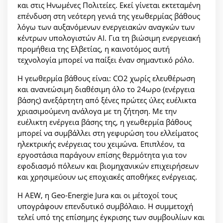
και στις Ηνωμένες Πολιτείες. Εκεί γίνεται εκτεταμένη
επένδυση στη νεότερη γενιά της γεωθερμίας βάθους
λόγω των αυξανόμενων ενεργειακών αναγκών των
κέντρων υπολογιστών AI. Για τη βιώσιμη ενεργειακή
προμήθεια της Ελβετίας, η καινοτόμος αυτή
τεχνολογία μπορεί να παίξει έναν σημαντικό ρόλο.
Η γεωθερμία βάθους είναι: CO2 χωρίς ελευθέρωση
και ανανεώσιμη διαθέσιμη όλο το 24ωρο (ενέργεια
βάσης) ανεξάρτητη από ξένες πρώτες ύλες ευέλικτα
χριασιμούμενη ανάλογα με τη ζήτηση. Με την
ευέλικτη ενέργεια βάσης της, η γεωθερμία βάθους
μπορεί να συμβάλλει στη γεφυρώση του ελλείματος
ηλεκτρικής ενέργειας του χειμώνα. Επιπλέον, τα
εργοστάσια παράγουν επίσης θερμότητα για τον
εφοδιασμό πόλεων και βιομηχανικών επιχειρήσεων
και χρησιμεύουν ως εποχιακές αποθήκες ενέργειας.
Η AEW, η Geo-Energie Jura και οι μέτοχοί τους
υπογράφουν επενδυτικό συμβόλαιο. Η συμμετοχή
τελεί υπό της επίσημης έγκρισης των συμβουλίων και