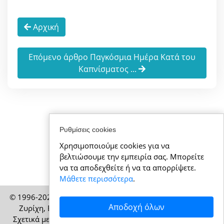
Αρχική
Επόμενο άρθρο Παγκόσμια Ημέρα Κατά του
Καπνίσματος ...
Ρυθμίσεις cookies
Χρησιμοποιούμε cookies για να
βελτιώσουμε την εμπειρία σας. Μπορείτε
να τα αποδεχθείτε ή να τα απορρίψετε.
Μάθετε περισσότερα
.
© 1996-2026 ElvetiaNews.gr – Έκδοση της HELP Media AG,
Αποδοχή όλων
Ζυρίχη, Ελβετία – Με επιφύλαξη παντός δικαιώματος
Σχετικά με εμάς
|
Νομικές πληροφορίες
|
Όροι χρήσης
|