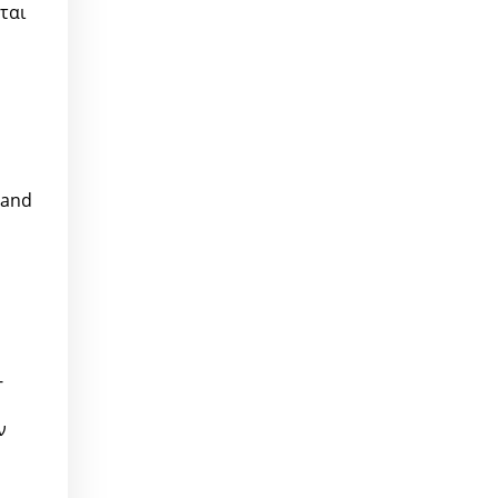
ται
hand
-
ν