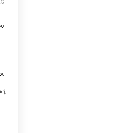
RG
ου
ή
σι
κή,
ό