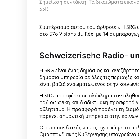
Σημείωση συντάκτη: Τα δικαιώματα εικόνα
SSR
Συμπέρασμα αυτού του άρθρου: « Η SRG 
στο 57ο Visions du Réel με 14 συμπαραγωγ
Schweizerische Radio- un
Η SRG είναι ένας δημόσιος και ανεξάρτη
δημόσια υπηρεσία σε όλες τις περιοχές κα
είναι βαθιά ενσωματωμένος στην κοινωνί
Η SRG προσφέρει σε ολόκληρο τον πληθυσ
ραδιοφωνική και διαδικτυακή προσφορά γ
αθλητισμό. Η προσφορά προάγει τη διαμό
παρέχει σημαντική υπηρεσία στην κοινων
Ο ομοσπονδιακός νόμος σχετικά με το ραδ
Ομοσπονδιακής Κυβέρνησης υποχρεώνουν 