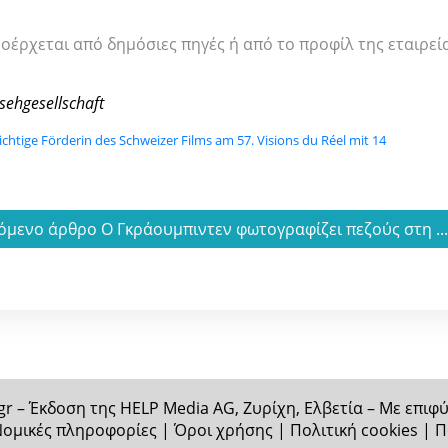
ροέρχεται από δημόσιες πηγές ή από το προφίλ της εταιρεί
sehgesellschaft
ichtige Förderin des Schweizer Films am 57. Visions du Réel mit 14
όμενο άρθρο Ο Γκράουμπιντεν φωτογραφίζει πεζούς στη ..
gr – Έκδοση της HELP Media AG, Ζυρίχη, Ελβετία – Με επι
ομικές πληροφορίες
|
Όροι χρήσης
|
Πολιτική cookies
|
Π