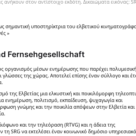
ς ανήκουν στον αντίστοιχο εκδότη. Δικαιώματα εικόνας: S
ως σημαντική υποστηρίκτρια του ελβετικού κινηματογράφ
ές »
d Fernsehgesellschaft
τος οργανισμός μέσων ενημέρωσης που παρέχει πολυμεσικ
ι γλώσσες της χώρας. Αποτελεί επίσης έναν σύλλογο και έτ
α.
μό της Ελβετίας μια ελκυστική και ποικιλόμορφη τηλεοπτι
ια ενημέρωση, πολιτισμό, εκπαίδευση, ψυχαγωγία και
ρφωση γνώμης και την ποικιλία απόψεων στην Ελβετία και
ία.
ιόφωνο και την τηλεόραση (RTVG) και η άδεια της
τη SRG να εκτελέσει έναν κοινωνικό δημόσιο υπηρεσιακ