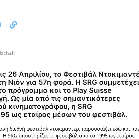
τις 26 Απριλίου, το Φεστιβάλ Ντοκιμαντ
στη Νιόν για 57η φορά. Η SRG συμμετέχε
ο πρόγραμμα και το Play Suisse
γή. Ως μία από τις σημαντικότερες
κού κινηματογράφου, η SRG
995 ως εταίρος μέσων του φεστιβάλ.
ιφανή διεθνή φεστιβάλ ντοκιμαντέρ, παρουσιάζει εδώ και π
. Η SRG υποστηρίζει το φεστιβάλ από το 1995 ως εταίρος