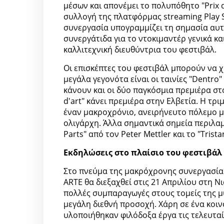
μέσων και απονέμει το πολυπόθητο "Prix d
συλλογή της πλατφόρμας streaming Play S
συνεργασία υπογραμμίζει τη σημασία αυτή
συνεργάτιδα για το ντοκιμαντέρ γενικά και 
καλλιτεχνική διευθύντρια του φεστιβάλ.
Οι επισκέπτες του φεστιβάλ μπορούν να χ
μεγάλα γεγονότα είναι οι ταινίες "Dentro"
κάνουν και οι δύο παγκόσμια πρεμιέρα στο
d'art" κάνει πρεμιέρα στην Ελβετία. Η τρ
έναν μακροχρόνιο, ανειρήνευτο πόλεμο μ
ολιγάρχη. Άλλα σημαντικά σημεία περιλαμ
Parts" από τον Peter Mettler και το "Trist
Εκδηλώσεις στο πλαίσιο του φεστιβάλ
Στο πνεύμα της μακρόχρονης συνεργασίας
ARTE θα διεξαχθεί στις 21 Απριλίου στη Ν
πολλές συμπαραγωγές στους τομείς της μ
μεγάλη διεθνή προσοχή. Χάρη σε ένα κο
υλοποιήθηκαν φιλόδοξα έργα τις τελευταίε