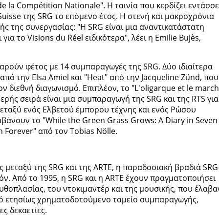
e la Compétition Nationale". Η ταινία που κερδίζει εντάσσε
uisse της SRG το επόμενο έτος. Η στενή και μακροχρόνια
ς της συνεργασίας: "Η SRG είναι μια αναντικατάστατη
για το Visions du Réel ειδικότερα", λέει η Emilie Bujès,
αρούν φέτος με 14 συμπαραγωγές της SRG. Δύο ιδιαίτερα
 από την Elsa Amiel και "Heat" από την Jacqueline Zünd, που
ν διεθνή διαγωνισμό. Επιπλέον, το "L'oligarque et le marc
ιμερής σειρά είναι μια συμπαραγωγή της SRG και της RTS για
εταξύ ενός Ελβετού έμπορου τέχνης και ενός Ρώσου
βάνουν το "While the Green Grass Grows: A Diary in Seven
an Forever" από τον Tobias Nölle.
 μεταξύ της SRG και της ARTE, η παραδοσιακή βραδιά SRG
ιόν. Από το 1995, η SRG και η ARTE έχουν πραγματοποιήσει
υθοπλασίας, του ντοκιμαντέρ και της μουσικής, που έλαβα
ινό ετησίως χρηματοδοτούμενο ταμείο συμπαραγωγής,
ς δεκαετίες.