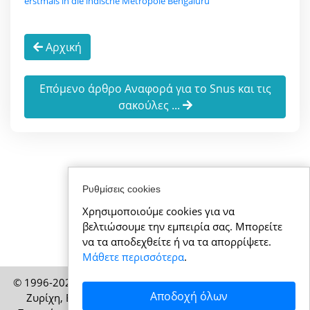
erstmals in die indische Metropole Bengaluru
Αρχική
Επόμενο άρθρο Αναφορά για το Snus και τις
σακούλες ...
Ρυθμίσεις cookies
Χρησιμοποιούμε cookies για να
βελτιώσουμε την εμπειρία σας. Μπορείτε
να τα αποδεχθείτε ή να τα απορρίψετε.
Μάθετε περισσότερα
.
© 1996-2026 ElvetiaNews.gr – Έκδοση της HELP Media AG,
Αποδοχή όλων
Ζυρίχη, Ελβετία – Με επιφύλαξη παντός δικαιώματος