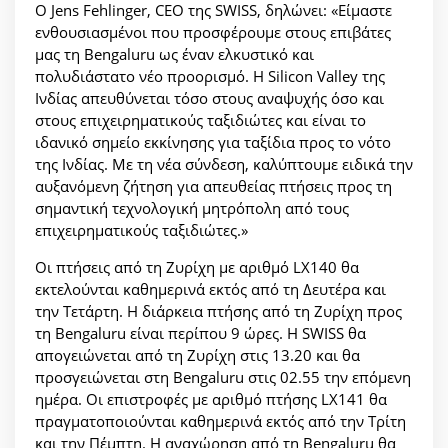
Ο Jens Fehlinger, CEO της SWISS, δηλώνει: «Είμαστε
ενθουσιασμένοι που προσφέρουμε στους επιβάτες
μας τη Bengaluru ως έναν ελκυστικό και
πολυδιάστατο νέο προορισμό. Η Silicon Valley της
Ινδίας απευθύνεται τόσο στους αναψυχής όσο και
στους επιχειρηματικούς ταξιδιώτες και είναι το
ιδανικό σημείο εκκίνησης για ταξίδια προς το νότο
της Ινδίας. Με τη νέα σύνδεση, καλύπτουμε ειδικά την
αυξανόμενη ζήτηση για απευθείας πτήσεις προς τη
σημαντική τεχνολογική μητρόπολη από τους
επιχειρηματικούς ταξιδιώτες.»
Οι πτήσεις από τη Ζυρίχη με αριθμό LX140 θα
εκτελούνται καθημερινά εκτός από τη Δευτέρα και
την Τετάρτη. Η διάρκεια πτήσης από τη Ζυρίχη προς
τη Bengaluru είναι περίπου 9 ώρες. Η SWISS θα
απογειώνεται από τη Ζυρίχη στις 13.20 και θα
προσγειώνεται στη Bengaluru στις 02.55 την επόμενη
ημέρα. Οι επιστροφές με αριθμό πτήσης LX141 θα
πραγματοποιούνται καθημερινά εκτός από την Τρίτη
και την Πέμπτη. Η αναχώρηση από τη Bengaluru θα