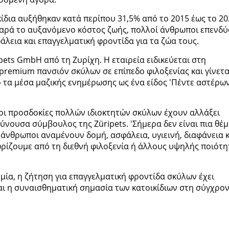
κίδια αυξήθηκαν κατά περίπου 31,5% από το 2015 έως το 20
Παρά το αυξανόμενο κόστος ζωής, πολλοί άνθρωποι επενδ
άλεια και επαγγελματική φροντίδα για τα ζώα τους.
pets GmbH από τη Ζυρίχη. Η εταιρεία ειδικεύεται στη
remium πανσιόν σκύλων σε επίπεδο φιλοξενίας και γίνετα
 τα μέσα μαζικής ενημέρωσης ως ένα είδος 'Πέντε αστέρω
 οι προσδοκίες πολλών ιδιοκτητών σκύλων έχουν αλλάξει
υθύνουσα σύμβουλος της Züripets. 'Σήμερα δεν είναι πια θέ
άνθρωποι αναμένουν δομή, ασφάλεια, υγιεινή, διαφάνεια κ
ωρίζουμε από τη διεθνή φιλοξενία ή άλλους υψηλής ποιότη
μία, η ζήτηση για επαγγελματική φροντίδα σκύλων έχει
αι η συναισθηματική σημασία των κατοικίδιων στη σύγχρο