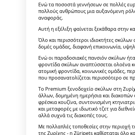
Ενώ τα ποσοστά γεννήσεων σε πολλές ευρ
πολλούς ανθρώπους μια αυξανόμενη ρόλο
αναφοράς.
Αυτή η εξέλιξη φαίνεται ξεκάθαρα στην κ
Όλο και περισσότεροι ιδιοκτήτες σκύλων 
δομές ομάδας, διαφανή επικοινωνία, υψηλ
Ενώ οι παραδοσιακές πανσιόν σκύλων ήτα
φροντίδα σκύλων αναπτύσσεται ολοένα κα
ατομική φροντίδα, κοινωνικές ομάδες, π
που προσανατολίζεται περισσότερο σε π
Το Premium ξενοδοχείο σκύλων στη Ζυρίχ
άλλων, δομημένη ημερήσια και διακοπών φ
φρέσκια κουζίνα, συντονισμένη κτηνιατρι
και μεταφορές με ιδιωτικό τζετ για διεθνε
αλλά συχνά τις διακοπές τους.
Με πολλαπλές τοποθεσίες στην περιοχή τ
της Ζυρίχης - η Züripets καθίσταται όλο 