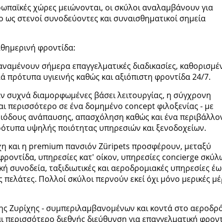
ωπαϊκές χώρες μειώνονται, οι σκύλοι αναλαμβάνουν για
 ως στενοί συνοδεύοντες και συναισθηματικοί σημεία
αθημερινή φροντίδα:
αναμένουν σήμερα επαγγελματικές διαδικασίες, καθορισμέ
ά πρότυπα υγιεινής καθώς και αξιόπιστη φροντίδα 24/7.
ν συχνά διαμορφωμένες βάσει λειτουργίας, η σύγχρονη
ι περισσότερο σε ένα δομημένο concept φιλοξενίας - με
εριόδους ανάπαυσης, απασχόληση καθώς και ένα περιβάλλο
ρότυπα υψηλής ποιότητας υπηρεσιών και ξενοδοχείων.
η και η premium πανσιόν Züripets προσφέρουν, μεταξύ
ροντίδα, υπηρεσίες κατ' οίκον, υπηρεσίες concierge σκύλ
κή συνοδεία, ταξιδιωτικές και αεροδρομιακές υπηρεσίες έω
ίς πελάτες. Πολλοί σκύλοι περνούν εκεί όχι μόνο μερικές μέ
ης Ζυρίχης - συμπεριλαμβανομένων και κοντά στο αεροδρ
και περισσότερο διεθνής διεύθυνση για επαγγελματική φρον