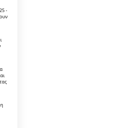
25 -
ύουν
ι
ν
μα
αι
τας
νη