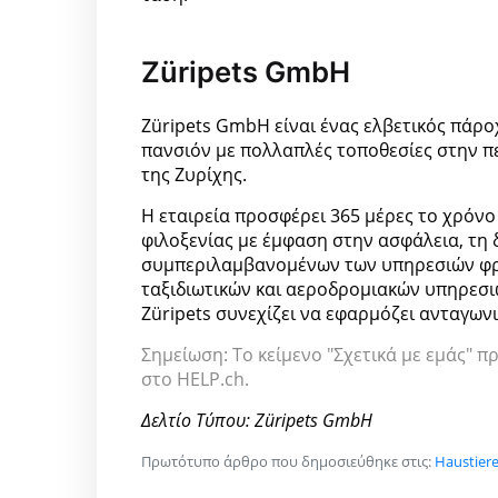
Züripets GmbH
Züripets GmbH είναι ένας ελβετικός πά
πανσιόν με πολλαπλές τοποθεσίες στην πε
της Ζυρίχης.
Η εταιρεία προσφέρει 365 μέρες το χρόν
φιλοξενίας με έμφαση στην ασφάλεια, τη δ
συμπεριλαμβανομένων των υπηρεσιών φρον
ταξιδιωτικών και αεροδρομιακών υπηρεσιώ
Züripets συνεχίζει να εφαρμόζει ανταγωνι
Σημείωση: Το κείμενο "Σχετικά με εμάς" π
στο HELP.ch.
Δελτίο Τύπου: Züripets GmbH
Πρωτότυπο άρθρο που δημοσιεύθηκε στις:
Haustier