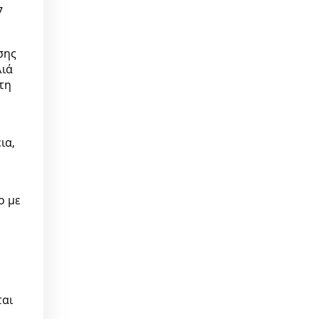
7
σης
λιά
τη
ια,
ο με
ται