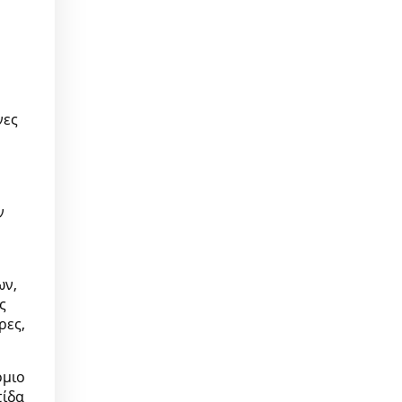
νες
ν
ων,
ς
ρες,
όμιο
τίδα