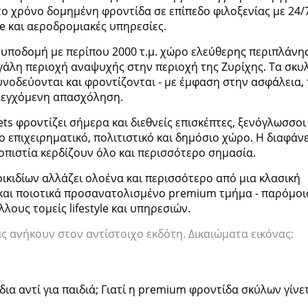
το χρόνο δομημένη φροντίδα σε επίπεδο φιλοξενίας με 24/
ge και αεροδρομιακές υπηρεσίες.
η υποδομή με περίπου 2000 τ.μ. χώρο ελεύθερης περιπλάνη
γάλη περιοχή αναψυχής στην περιοχή της Ζυρίχης. Τα σκυ
νοδεύονται και φροντίζονται - με έμφαση στην ασφάλεια, 
ελεγχόμενη απασχόληση.
ets φροντίζει σήμερα και διεθνείς επισκέπτες, ξενόγλωσσοι
 επιχειρηματικό, πολιτιστικό και δημόσιο χώρο. Η διαφάνε
ιοπιστία κερδίζουν όλο και περισσότερο σημασία.
οικιδίων αλλάζει ολοένα και περισσότερο από μια κλασική
και ποιοτικά προσανατολισμένο premium τμήμα - παρόμοι
λους τομείς lifestyle και υπηρεσιών.
ς ανήκουν στον αντίστοιχο εκδότη. Δικαιώματα εικόνας:
ια αντί για παιδιά; Γιατί η premium φροντίδα σκύλων γίνε