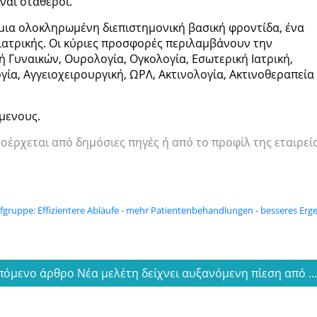
ίναι σταθεροί.
μια ολοκληρωμένη διεπιστημονική βασική φροντίδα, ένα
 ιατρικής. Οι κύριες προσφορές περιλαμβάνουν την
ή Γυναικών, Ουρολογία, Ογκολογία, Εσωτερική Ιατρική,
ία, Αγγειοχειρουργική, ΩΡΛ, Ακτινολογία, Ακτινοθεραπεία 
μενους.
ροέρχεται από δημόσιες πηγές ή από το προφίλ της εταιρεί
gruppe: Effizientere Abläufe - mehr Patientenbehandlungen - besseres Erg
πόμενο άρθρο Νέα μελέτη δείχνει αυξανόμενη πίεση από ..