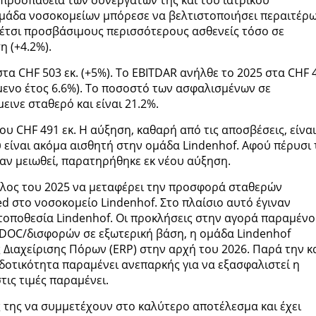
 προσπάθεια των συνεργατών της και του ιατρικού
μάδα νοσοκομείων μπόρεσε να βελτιστοποιήσει περαιτέρω
ι έτσι προσβάσιμους περισσότερους ασθενείς τόσο σε
η (+4.2%).
τα CHF 503 εκ. (+5%). Το EBITDAR ανήλθε το 2025 στα CHF 
μενο έτος 6.6%). Το ποσοστό των ασφαλισμένων σε
μεινε σταθερό και είναι 21.2%.
υ CHF 491 εκ. Η αύξηση, καθαρή από τις αποσβέσεις, είναι
 είναι ακόμα αισθητή στην ομάδα Lindenhof. Αφού πέρυσι 
αν μειωθεί, παρατηρήθηκε εκ νέου αύξηση.
έλος του 2025 να μεταφέρει την προσφορά σταθερών
d στο νοσοκομείο Lindenhof. Στο πλαίσιο αυτό έγιναν
τοποθεσία Lindenhof. Οι προκλήσεις στην αγορά παραμέν
DOC/δισφορών σε εξωτερική βάση, η ομάδα Lindenhof
 Διαχείρισης Πόρων (ERP) στην αρχή του 2026. Παρά την κ
δοτικότητα παραμένει ανεπαρκής για να εξασφαλιστεί η
τις τιμές παραμένει.
 της να συμμετέχουν στο καλύτερο αποτέλεσμα και έχει