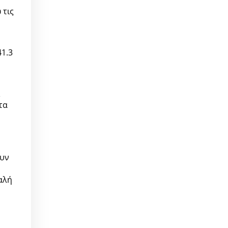
 τις
41.3
τα
ουν
αλή