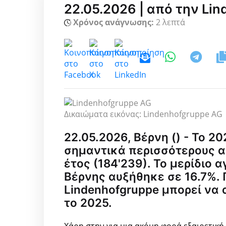
22.05.2026 | από την Li
Χρόνος ανάγνωσης:
2 λεπτά
Δικαιώματα εικόνας: Lindenhofgruppe AG
22.05.2026, Βέρνη () - Το 2
σημαντικά περισσότερους α
έτος (184'239). Το μερίδιο 
Βέρνης αυξήθηκε σε 16.7%. 
Lindenhofgruppe μπορεί να α
το 2025.