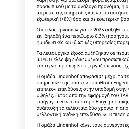
Χάρη στην για μια ακόμη φορά εξαιρετική
προσωπικού με τα ανάλογα προνόμια, η ο
ιατρικές της υπηρεσίες και να καταστήσε
εξωτερική (+8%) όσο και σε εσωτερική βάσ
Ο κύκλος εργασιών για το 2025 αυξήθηκε σ
εκ., δηλαδή ένα περιθώριο 8.3% (προηγού
ημιιδιωτικές και ιδιωτικές υπηρεσίες παρέ
Τα λειτουργικά έξοδα αυξήθηκαν σε περίπο
3.1%. Η έλλειψη ειδικευμένου προσωπικού
κόστη για προσωρινούς εργαζόμενους είχ
Η ομάδα Lindenhof αποφάσισε μέχρι το τ
υπηρεσιών της από την τοποθεσία Engerie
επιπλέον επενδύσεις στην υποδομή στην 
υψηλές. Εκτός από την εφαρμογή του TAR
εισήγαγε ένα νέο σύστημα Επιχειρησιακής
ανάπτυξη τα τελευταία δύο χρόνια, η απο
μελλοντική ανάγκη επενδύσεων. Η πίεση σ
Η ομάδα Lindenhof κάνει τους συνεργάτες