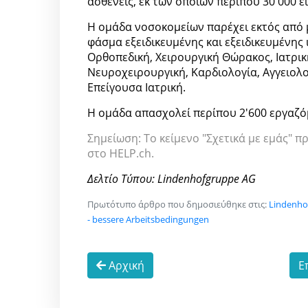
ασθενείς, εκ των οποίων περίπου 30'000 ε
Η ομάδα νοσοκομείων παρέχει εκτός από 
φάσμα εξειδικευμένης και εξειδικευμένης
Ορθοπεδική, Χειρουργική Θώρακος, Ιατρικ
Νευροχειρουργική, Καρδιολογία, Αγγειολογ
Επείγουσα Ιατρική.
Η ομάδα απασχολεί περίπου 2'600 εργαζό
Σημείωση: Το κείμενο "Σχετικά με εμάς" π
στο HELP.ch.
Δελτίο Τύπου: Lindenhofgruppe AG
Πρωτότυπο άρθρο που δημοσιεύθηκε στις:
Lindenhof
- bessere Arbeitsbedingungen
Αρχική
Ε