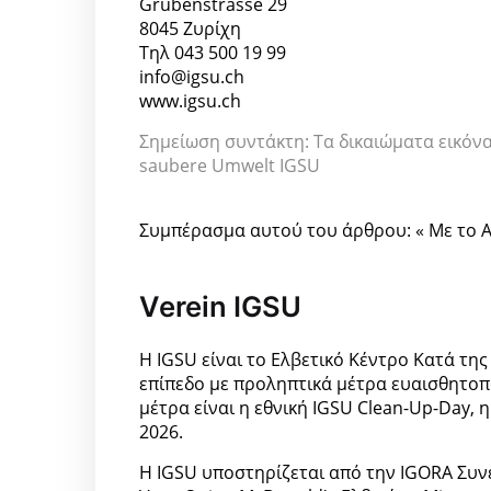
Grubenstrasse 29
8045 Ζυρίχη
Τηλ 043 500 19 99
info@igsu.ch
www.igsu.ch
Σημείωση συντάκτη: Τα δικαιώματα εικόνα
saubere Umwelt IGSU
Συμπέρασμα αυτού του άρθρου: « Με το 
Verein IGSU
Η IGSU είναι το Ελβετικό Κέντρο Κατά της
επίπεδο με προληπτικά μέτρα ευαισθητοπ
μέτρα είναι η εθνική IGSU Clean-Up-Day, 
2026.
Η IGSU υποστηρίζεται από την IGORA Συνε