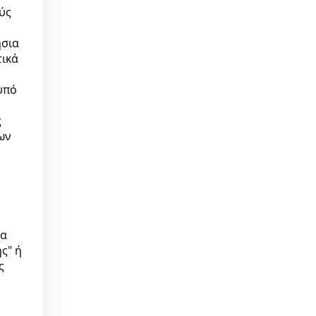
ύς
ήσια
τικά
υπό
ς
ων
τα
ς" ή
ς