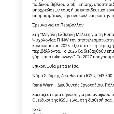
παιδικού βιβλίου Globi. Επίσης, υποστηρί
υποχρεώσεων τους ή με εκπαιδευτικά εργα
απορριμμάτων, την ανακύκλωση και την 
Έρευνα για το Περιβάλλον
Στη "Μεγάλη Ελβετική Μελέτη για τη Ρύπ
Ψυχολογίας FHNW την αποτελεσματικότητ
καλοκαίρι του 2025, εξετάστηκε η περιοχή
περιβάλλοντα. Το 2026 θα διεξαχθούν επι
γύρω από take-aways". Το 2027 προγραμμ
Επικοινωνία με τα Μέσα
Νόρα Στάιμερ, Διευθύντρια IGSU, 043 500 
René Wernli, Διευθυντής Εργοταξίου, Πόλη
Χρειάζεστε μια δήλωση για μια αναφορά σ
Οι ειδικοί της IGSU είναι στη διάθεσή σας.
IGSU