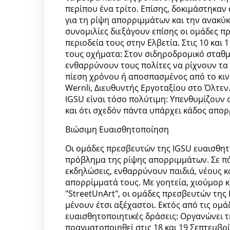
περίπου ένα τρίτο. Επίσης, δοκιμάστηκαν
για τη ρίψη απορριμμάτων και την ανακύκ
συνομιλίες διεξάγουν επίσης οι ομάδες π
περιοδεία τους στην Ελβετία. Στις 10 και
τους οχήματα: Στον σιδηροδρομικό σταθμ
ενθαρρύνουν τους πολίτες να ρίχνουν τα 
πίεση χρόνου ή αποσπασμένος από το κινη
Wernli, Διευθυντής Εργοταξίου στο Όλτεν
IGSU είναι τόσο πολύτιμη: Υπενθυμίζουν 
και ότι σχεδόν πάντα υπάρχει κάδος απορ
Βιώσιμη Ευαισθητοποίηση
Οι ομάδες πρεσβευτών της IGSU ευαισθητο
πρόβλημα της ρίψης απορριμμάτων. Σε πάρ
εκδηλώσεις, ενθαρρύνουν παιδιά, νέους κ
απορρίμματά τους. Με γοητεία, χιούμορ 
"StreetUnArt", οι ομάδες πρεσβευτών της
μένουν έτσι αξέχαστοι. Εκτός από τις ομ
ευαισθητοποιητικές δράσεις: Οργανώνει τ
πραγματοποιηθεί στις 18 και 19 Σεπτεμβρ