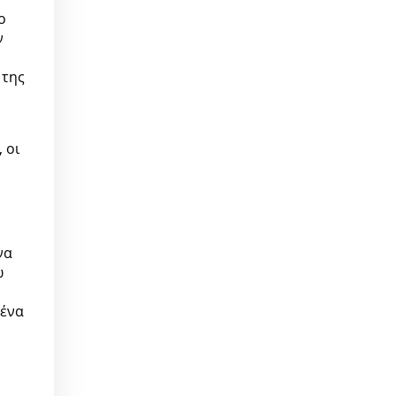
ο
ν
 της
 οι
να
ω
 ένα