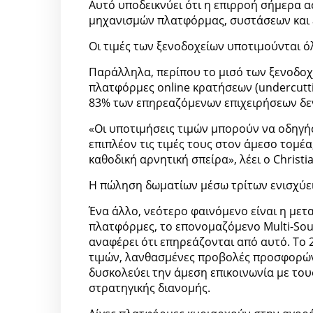
Αυτό υποδεικνύει ότι η επιρροή σήμερα 
μηχανισμών πλατφόρμας, συστάσεων και 
Οι τιμές των ξενοδοχείων υποτιμούνται ό
Παράλληλα, περίπου το μισό των ξενοδοχε
πλατφόρμες online κρατήσεων (undercuttin
83% των επηρεαζόμενων επιχειρήσεων δεν
«Οι υποτιμήσεις τιμών μπορούν να οδηγή
επιπλέον τις τιμές τους στον άμεσο τομέα
καθοδική αρνητική σπείρα», λέει ο Christi
Η πώληση δωματίων μέσω τρίτων ενισχύει
Ένα άλλο, νεότερο φαινόμενο είναι η με
πλατφόρμες, το επονομαζόμενο Multi-Sou
αναφέρει ότι επηρεάζονται από αυτό. Το 
τιμών, λανθασμένες προβολές προσφορών 
δυσκολεύει την άμεση επικοινωνία με τους
στρατηγικής διανομής.