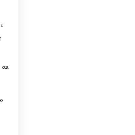
σε
ή
 και
ρο