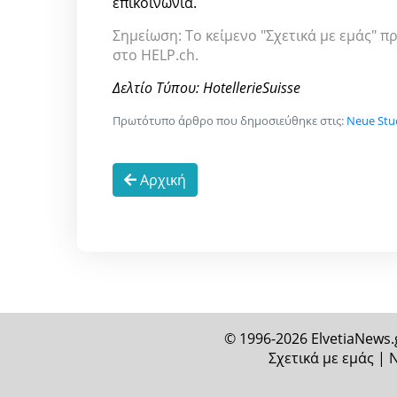
επικοινωνία.
Σημείωση: Το κείμενο "Σχετικά με εμάς" π
στο HELP.ch.
Δελτίο Τύπου: HotellerieSuisse
Πρωτότυπο άρθρο που δημοσιεύθηκε στις:
Neue Stu
Αρχική
© 1996-2026 ElvetiaNews.
Σχετικά με εμάς
|
Ν