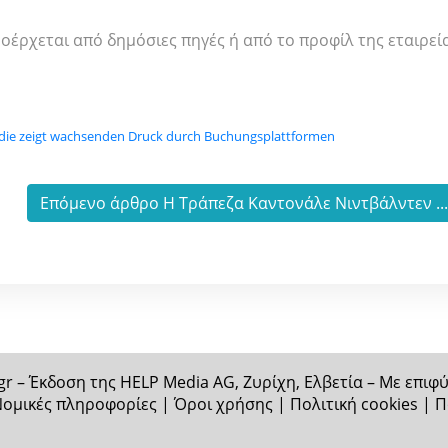
ροέρχεται από δημόσιες πηγές ή από το προφίλ της εταιρεί
die zeigt wachsenden Druck durch Buchungsplattformen
Επόμενο άρθρο Η Τράπεζα Καντονάλε Νιντβάλντεν ..
gr – Έκδοση της HELP Media AG, Ζυρίχη, Ελβετία – Με επι
ομικές πληροφορίες
|
Όροι χρήσης
|
Πολιτική cookies
|
Π