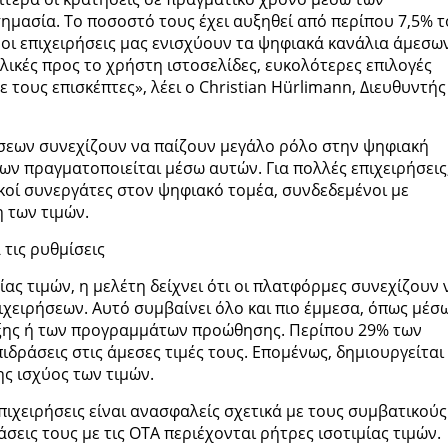
ημασία. Το ποσοστό τους έχει αυξηθεί από περίπου 7,5% τ
τι οι επιχειρήσεις μας ενισχύουν τα ψηφιακά κανάλια άμεσω
λικές προς το χρήστη ιστοσελίδες, ευκολότερες επιλογές
 τους επισκέπτες», λέει ο Christian Hürlimann, Διευθυντής
σεων συνεχίζουν να παίζουν μεγάλο ρόλο στην ψηφιακή
ων πραγματοποιείται μέσω αυτών. Για πολλές επιχειρήσεις,
κοί συνεργάτες στον ψηφιακό τομέα, συνδεδεμένοι με
 των τιμών.
τις ρυθμίσεις
ς τιμών, η μελέτη δείχνει ότι οι πλατφόρμες συνεχίζουν 
χειρήσεων. Αυτό συμβαίνει όλο και πιο έμμεσα, όπως μέσ
ξης ή των προγραμμάτων προώθησης. Περίπου 29% των
δράσεις στις άμεσες τιμές τους. Επομένως, δημιουργείται
ης ισχύος των τιμών.
πιχειρήσεις είναι ανασφαλείς σχετικά με τους συμβατικούς
σεις τους με τις OTA περιέχονται ρήτρες ισοτιμίας τιμών.