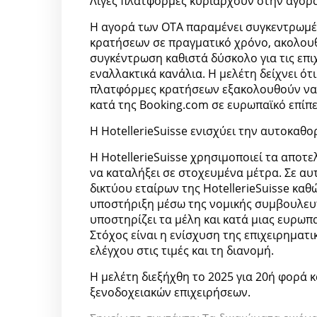
Λίγες πλατφόρμες κυριαρχούν στην αγορ
Η αγορά των OTA παραμένει συγκεντρωμέν
κρατήσεων σε πραγματικό χρόνο, ακολουθ
συγκέντρωση καθιστά δύσκολο για τις επι
εναλλακτικά κανάλια. Η μελέτη δείχνει ό
πλατφόρμες κρατήσεων εξακολουθούν να υ
κατά της Booking.com σε ευρωπαϊκό επίπ
Η HotellerieSuisse ενισχύει την αυτοκαθ
Η HotellerieSuisse χρησιμοποιεί τα αποτε
να καταλήξει σε στοχευμένα μέτρα. Σε α
δικτύου εταίρων της HotellerieSuisse καθ
υποστήριξη μέσω της νομικής συμβουλευτ
υποστηρίζει τα μέλη και κατά μιας ευρωπ
Στόχος είναι η ενίσχυση της επιχειρηματ
ελέγχου στις τιμές και τη διανομή.
Η μελέτη διεξήχθη το 2025 για 20ή φορά κ
ξενοδοχειακών επιχειρήσεων.