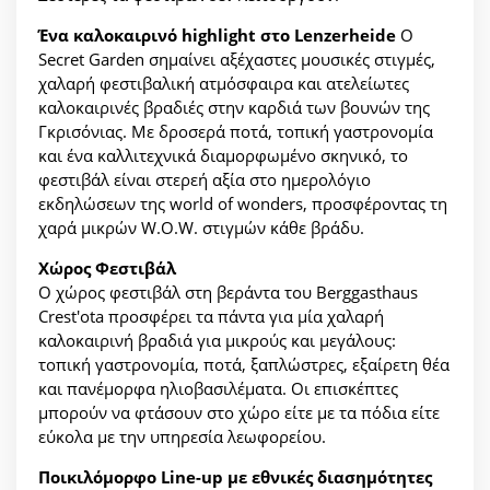
Ένα καλοκαιρινό highlight στο Lenzerheide
Ο
Secret Garden σημαίνει αξέχαστες μουσικές στιγμές,
χαλαρή φεστιβαλική ατμόσφαιρα και ατελείωτες
καλοκαιρινές βραδιές στην καρδιά των βουνών της
Γκρισόνιας. Με δροσερά ποτά, τοπική γαστρονομία
και ένα καλλιτεχνικά διαμορφωμένο σκηνικό, το
φεστιβάλ είναι στερεή αξία στο ημερολόγιο
εκδηλώσεων της world of wonders, προσφέροντας τη
χαρά μικρών W.O.W. στιγμών κάθε βράδυ.
Χώρος Φεστιβάλ
Ο χώρος φεστιβάλ στη βεράντα του Berggasthaus
Crest'ota προσφέρει τα πάντα για μία χαλαρή
καλοκαιρινή βραδιά για μικρούς και μεγάλους:
τοπική γαστρονομία, ποτά, ξαπλώστρες, εξαίρετη θέα
και πανέμορφα ηλιοβασιλέματα. Οι επισκέπτες
μπορούν να φτάσουν στο χώρο είτε με τα πόδια είτε
εύκολα με την υπηρεσία λεωφορείου.
Ποικιλόμορφο Line-up με εθνικές διασημότητες